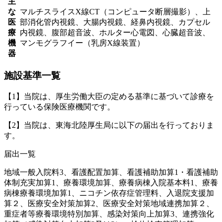
主
な
マルチスライスX線CT（コンピュータ断層撮影）、上
医
部消化管内視鏡、大腸内視鏡、経鼻内視鏡、カプセル
療
内視鏡、腹部超音波、ホルター心電図、心臓超音波、
機
マンモグラフイー（乳房X線装置）
器
施設基準一覧
【1】当院は、厚生労働大臣の定める基準に基づいて診療を
行っている保険医療機関です。
【2】当院は、東海北陸厚生局に以下の届出を行っておりま
す。
届出一覧
地域一般入院料3、看護配置加算、看護補助加算1・看護補助
体制充実加算1、療養環境加算、療養病棟入院基本料1、療養
病棟療養環境加算1、ニコチン依存症管理料、入退院支援加
算２、医療安全対策加算2、医療安全対策地域連携加算２、
重症者等療養環境特別加算、感染対策向上加算3、連携強化