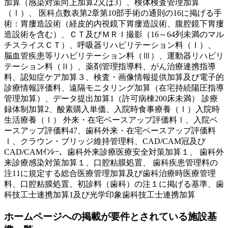
加算（感染対策向上加算2又は3）、検体検査管理加算
（Ⅰ）、 医科点数表第2章第10部手術の通則の16に掲げる手
術：胃瘻造設術（経皮的内視鏡下胃瘻造設術、腹腔鏡下胃瘻
造設術を含む）、ＣＴ及びＭＲＩ撮影（16～64列未満のマル
チスライスＣＴ）、呼吸器リハビリテーション料（Ⅰ）、
脳血管疾患等リハビリテーション料（Ⅲ）、運動器リハビリ
テーション料（Ⅱ）、薬剤管理指導料、がん治療連携指導
料、認知症ケア加算３、検査・画像情報提供加算及び電子的
診療情報評価料、遠隔モニタリング加算（在宅持続陽圧指導
管理加算）、データ提出加算1（許可病棟200床未満） 診療
録体制加算2、酸素購入単価、入院時食事療養（Ⅰ）入院時
生活療養（Ⅰ） 外来・在宅ベースアップ評価料Ⅰ、入院ベ
ースアップ評価料47、歯科外来・在宅ベースアップ評価料
Ⅰ、クラウン・ブリッジ維持管理料、CAD/CAM冠及び
CAD/CAMｲﾝﾚｰ、歯科外来診療医療安全対策加算１、 歯科外
来診療感染対策加算１、口腔粘膜処置、 歯科疾患管理料の
注11に規定する総合医療管理加算及び歯科治療時医療管理
料、口腔粘膜処置、初診料（歯科）の注１に掲げる基準、歯
科技工士連携加算1及び光学印象歯科技工士連携加算
ホームページへの掲載が要件とされている施設基