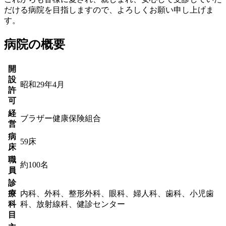
だける病院を目指しますので、よろしくお願い申し上げま
す。
病院の概要
開
設
昭和29年4月
許
可
経
ブラザー健康保険組合
営
病
59床
床
職
約100名
員
診
療
内科、外科、整形外科、眼科、婦人科、歯科、小児歯
科
科、放射線科、健診センター
目