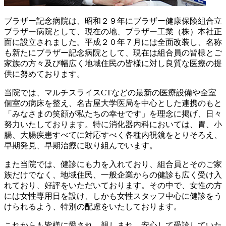
ブラザー記念病院は、昭和２９年にブラザー健康保険組合立
ブラザー病院として、現在の地、ブラザー工業（株）本社正
面に設立されました。平成２０年７月には全面改装し、名称
も新たにブラザー記念病院として、現在は組合員の皆様とご
家族の方々及び幅広く地域住民の皆様に対し良質な医療の提
供に努めております。
当院では、マルチスライスCTなどの最新の医療設備や全室
個室の病床を整え、名古屋大学医局を中心とした連携のもと
「みなさまの笑顔が私たちの幸せです」を理念に掲げ、日々
努力いたしております。特に消化器内科においては、胃、小
腸、大腸疾患すべてに対応すべく各種内視鏡をとりそろえ、
早期発見、早期治療に取り組んでいます。
また当院では、健診にも力を入れており、組合員とそのご家
族だけでなく、地域住民、一般企業からの健診も広く受け入
れており、好評をいただいております。その中で、女性の方
には女性専用日を設け、しかも女性スタッフ中心に健診をう
けられるよう、特別の配慮をいたしております。
これからも皆様に愛され、親しまれ、安心して受診していた