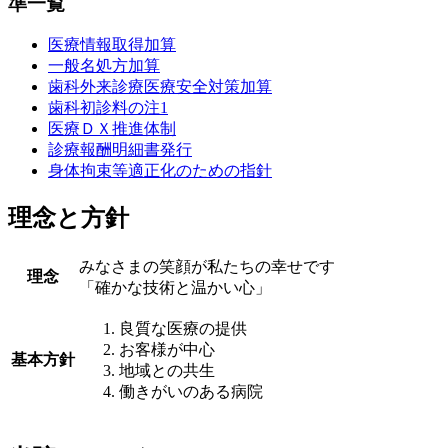
準一覧
医療情報取得加算
一般名処方加算
歯科外来診療医療安全対策加算
歯科初診料の注1
医療ＤＸ推進体制
診療報酬明細書発行
身体拘束等適正化のための指針
理念と方針
みなさまの笑顔が私たちの幸せです
理念
「確かな技術と温かい心」
良質な医療の提供
お客様が中心
基本方針
地域との共生
働きがいのある病院