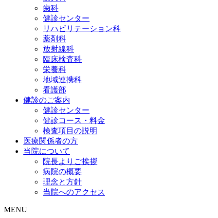
歯科
健診センター
リハビリテーション科
薬剤科
放射線科
臨床検査科
栄養科
地域連携科
看護部
健診のご案内
健診センター
健診コース・料金
検査項目の説明
医療関係者の方
当院について
院長よりご挨拶
病院の概要
理念と方針
当院へのアクセス
MENU